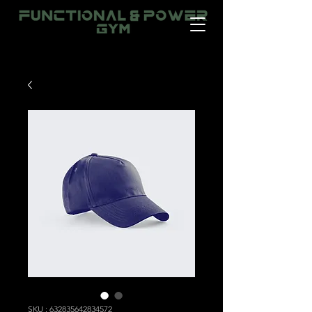
SKU : 632835642834572