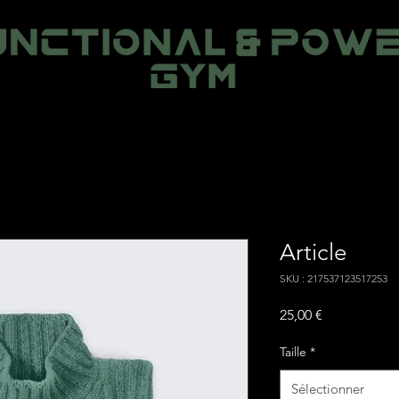
Article
SKU : 217537123517253
Prix
25,00 €
Taille
*
Sélectionner