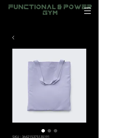
SKU : 364215375135191